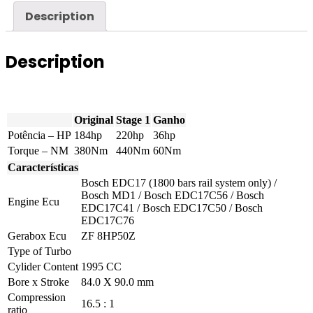
Description
Description
Original
Stage 1
Ganho
Potência – HP
184hp
220hp
36hp
Torque – NM
380Nm
440Nm
60Nm
Características
Bosch EDC17 (1800 bars rail system only) /
Bosch MD1 / Bosch EDC17C56 / Bosch
Engine Ecu
EDC17C41 / Bosch EDC17C50 / Bosch
EDC17C76
Gerabox Ecu
ZF 8HP50Z
Type of Turbo
Cylider Content
1995 CC
Bore x Stroke
84.0 X 90.0 mm
Compression
16.5 : 1
ratio