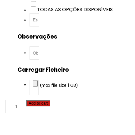
TODAS AS OPÇÕES DISPONÍVEIS
Observações
Carregar Ficheiro
(max file size 1 GB)
BMW
Add to cart
-
X3
-
2.0D
184hp
quantity