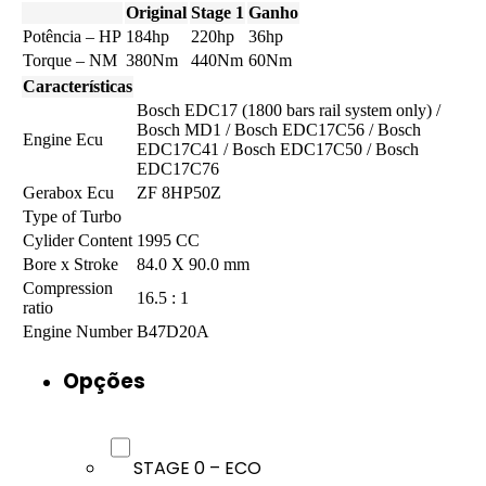
Original
Stage 1
Ganho
Potência – HP
184hp
220hp
36hp
Torque – NM
380Nm
440Nm
60Nm
Características
Bosch EDC17 (1800 bars rail system only) /
Bosch MD1 / Bosch EDC17C56 / Bosch
Engine Ecu
EDC17C41 / Bosch EDC17C50 / Bosch
EDC17C76
Gerabox Ecu
ZF 8HP50Z
Type of Turbo
Cylider Content
1995 CC
Bore x Stroke
84.0 X 90.0 mm
Compression
16.5 : 1
ratio
Engine Number
B47D20A
Opções
STAGE 0 – ECO