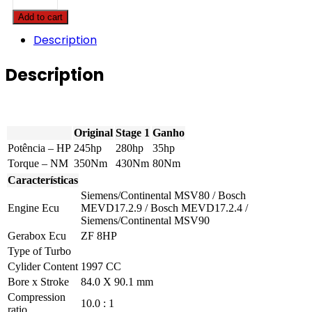
X3
Add to cart
-
2.8i
Description
Turbo
245hp
Description
quantity
Original
Stage 1
Ganho
Potência – HP
245hp
280hp
35hp
Torque – NM
350Nm
430Nm
80Nm
Características
Siemens/Continental MSV80 / Bosch
Engine Ecu
MEVD17.2.9 / Bosch MEVD17.2.4 /
Siemens/Continental MSV90
Gerabox Ecu
ZF 8HP
Type of Turbo
Cylider Content
1997 CC
Bore x Stroke
84.0 X 90.1 mm
Compression
10.0 : 1
ratio