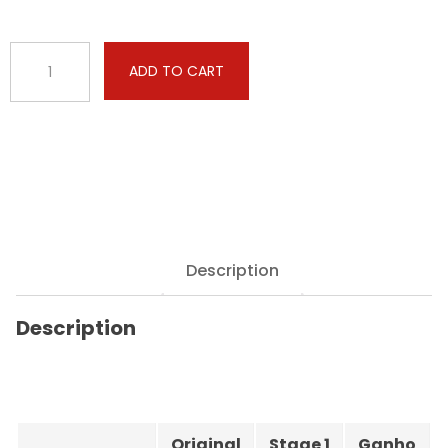
BMW
ADD TO CART
-
X3
-
xDrive30d
286hp
quantity
Description
Description
Original
Stage 1
Ganho