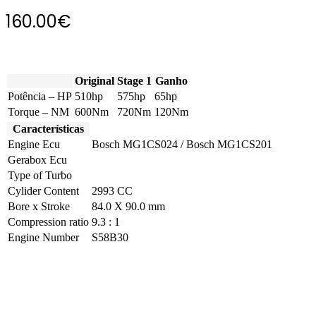
160.00
€
Original
Stage 1
Ganho
Potência – HP
510hp
575hp
65hp
Torque – NM
600Nm
720Nm
120Nm
Características
Engine Ecu
Bosch MG1CS024 / Bosch MG1CS201
Gerabox Ecu
Type of Turbo
Cylider Content
2993 CC
Bore x Stroke
84.0 X 90.0 mm
Compression ratio
9.3 : 1
Engine Number
S58B30