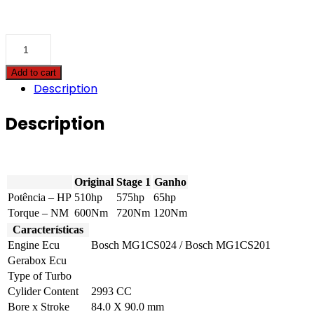
BMW
-
X4
Add to cart
M
Description
-
3.0
xDrive
Description
Steptronic
Competition
510hp
quantity
Original
Stage 1
Ganho
Potência – HP
510hp
575hp
65hp
Torque – NM
600Nm
720Nm
120Nm
Características
Engine Ecu
Bosch MG1CS024 / Bosch MG1CS201
Gerabox Ecu
Type of Turbo
Cylider Content
2993 CC
Bore x Stroke
84.0 X 90.0 mm