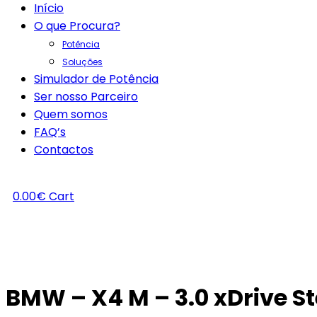
Início
O que Procura?
Potência
Soluções
Simulador de Potência
Ser nosso Parceiro
Quem somos
FAQ’s
Contactos
0.00
€
Cart
BMW – X4 M – 3.0 xDrive S