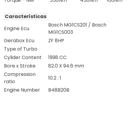
Torque – NM
350Nm
450Nm
100Nm
Características
Bosch MG1CS201 / Bosch
Engine Ecu
MG1CS003
Gerabox Ecu
ZF 8HP
Type of Turbo
Cylider Content
1998 CC
Bore x Stroke
82.0 X 94.6 mm
Compression
10.2 : 1
ratio
Engine Number
B48B20B