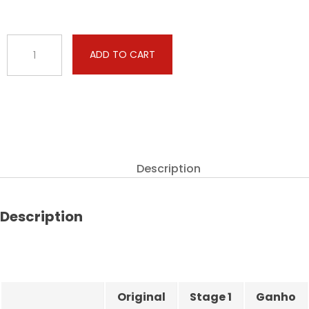
BMW
ADD TO CART
-
X4
-
xDrive30i
252hp
quantity
Description
Description
Original
Stage 1
Ganho