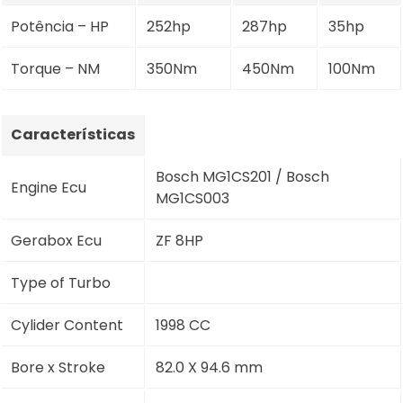
Potência – HP
252hp
287hp
35hp
Torque – NM
350Nm
450Nm
100Nm
Características
Bosch MG1CS201 / Bosch
Engine Ecu
MG1CS003
Gerabox Ecu
ZF 8HP
Type of Turbo
Cylider Content
1998 CC
Bore x Stroke
82.0 X 94.6 mm