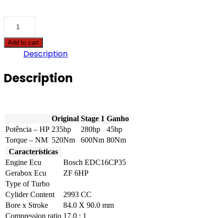
BMW
-
X5
Add to cart
-
Description
3.0D
235hp
quantity
Description
Original
Stage 1
Ganho
Potência – HP
235hp
280hp
45hp
Torque – NM
520Nm
600Nm
80Nm
Características
Engine Ecu
Bosch EDC16CP35
Gerabox Ecu
ZF 6HP
Type of Turbo
Cylider Content
2993 CC
Bore x Stroke
84.0 X 90.0 mm
Compression ratio
17.0 : 1