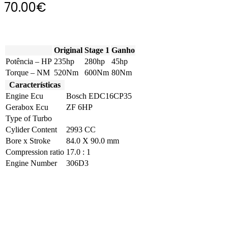
70.00
€
Original
Stage 1
Ganho
Potência – HP
235hp
280hp
45hp
Torque – NM
520Nm
600Nm
80Nm
Características
Engine Ecu
Bosch EDC16CP35
Gerabox Ecu
ZF 6HP
Type of Turbo
Cylider Content
2993 CC
Bore x Stroke
84.0 X 90.0 mm
Compression ratio
17.0 : 1
Engine Number
306D3