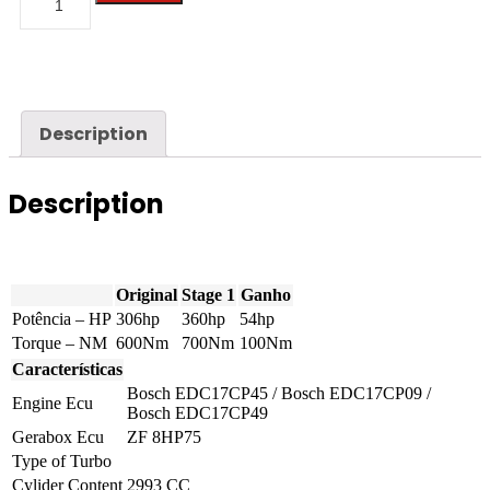
-
X5
-
4.0D
306hp
quantity
Description
Description
Original
Stage 1
Ganho
Potência – HP
306hp
360hp
54hp
Torque – NM
600Nm
700Nm
100Nm
Características
Bosch EDC17CP45 / Bosch EDC17CP09 /
Engine Ecu
Bosch EDC17CP49
Gerabox Ecu
ZF 8HP75
Type of Turbo
Cylider Content
2993 CC