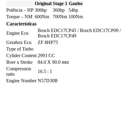
Original
Stage 1
Ganho
Potência – HP
306hp
360hp
54hp
Torque – NM
600Nm
700Nm
100Nm
Características
Bosch EDC17CP45 / Bosch EDC17CP09 /
Engine Ecu
Bosch EDC17CP49
Gerabox Ecu
ZF 8HP75
Type of Turbo
Cylider Content
2993 CC
Bore x Stroke
84.0 X 90.0 mm
Compression
16.5 : 1
ratio
Engine Number
N57D30B