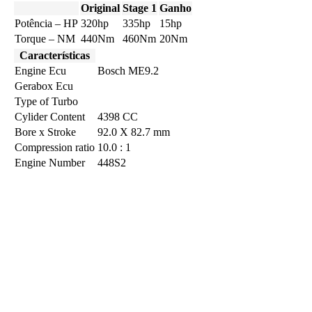
Original
Stage 1
Ganho
Potência – HP
320hp
335hp
15hp
Torque – NM
440Nm
460Nm
20Nm
Características
Engine Ecu
Bosch ME9.2
Gerabox Ecu
Type of Turbo
Cylider Content
4398 CC
Bore x Stroke
92.0 X 82.7 mm
Compression ratio
10.0 : 1
Engine Number
448S2