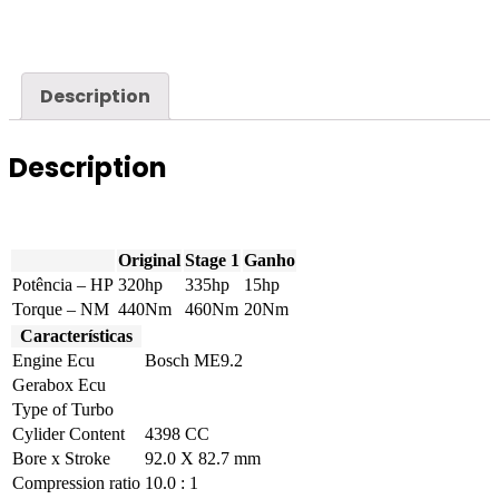
-
4.4i
320hp
quantity
Description
Description
Original
Stage 1
Ganho
Potência – HP
320hp
335hp
15hp
Torque – NM
440Nm
460Nm
20Nm
Características
Engine Ecu
Bosch ME9.2
Gerabox Ecu
Type of Turbo
Cylider Content
4398 CC
Bore x Stroke
92.0 X 82.7 mm
Compression ratio
10.0 : 1