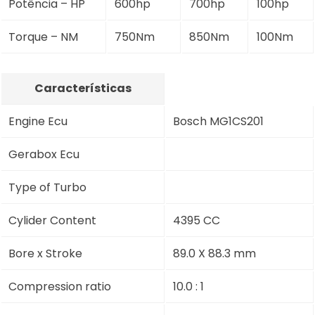
Potência – HP
600hp
700hp
100hp
Torque – NM
750Nm
850Nm
100Nm
Características
Engine Ecu
Bosch MG1CS201
Gerabox Ecu
Type of Turbo
Cylider Content
4395 CC
Bore x Stroke
89.0 X 88.3 mm
Compression ratio
10.0 : 1