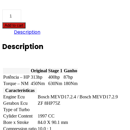
BMW
-
X5
Add to cart
-
Description
xDrive40e
Hybrid
313hp
Description
quantity
Original
Stage 1
Ganho
Potência – HP
313hp
400hp
87hp
Torque – NM
450Nm
630Nm
180Nm
Características
Engine Ecu
Bosch MEVD17.2.4 / Bosch MEVD17.2.9
Gerabox Ecu
ZF 8HP75Z
Type of Turbo
Cylider Content
1997 CC
Bore x Stroke
84.0 X 90.1 mm
Compression ratio
10.0 : 1