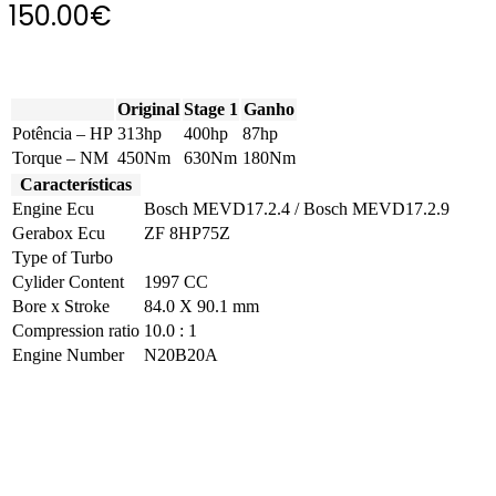
150.00
€
Original
Stage 1
Ganho
Potência – HP
313hp
400hp
87hp
Torque – NM
450Nm
630Nm
180Nm
Características
Engine Ecu
Bosch MEVD17.2.4 / Bosch MEVD17.2.9
Gerabox Ecu
ZF 8HP75Z
Type of Turbo
Cylider Content
1997 CC
Bore x Stroke
84.0 X 90.1 mm
Compression ratio
10.0 : 1
Engine Number
N20B20A