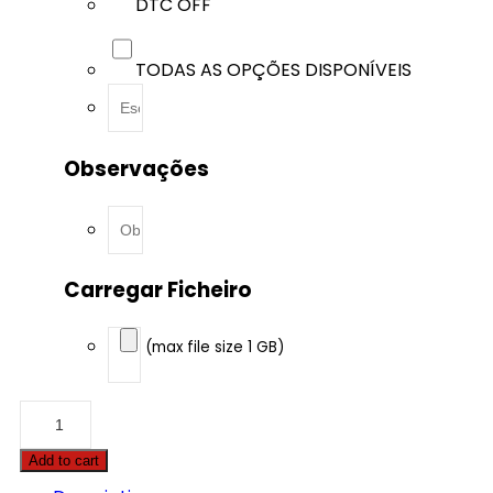
DTC OFF
TODAS AS OPÇÕES DISPONÍVEIS
Observações
Carregar Ficheiro
(max file size 1 GB)
BMW
-
X5
Add to cart
-
xDrive50i