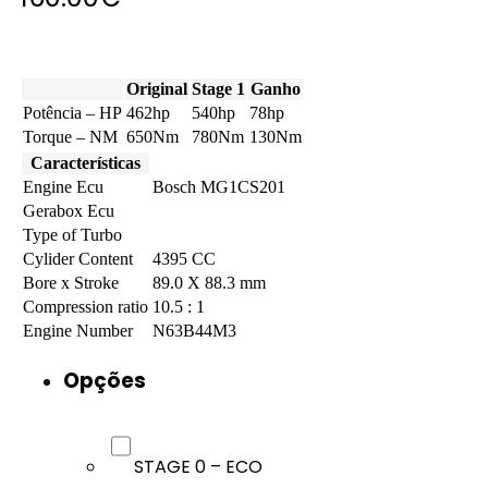
Original
Stage 1
Ganho
Potência – HP
462hp
540hp
78hp
Torque – NM
650Nm
780Nm
130Nm
Características
Engine Ecu
Bosch MG1CS201
Gerabox Ecu
Type of Turbo
Cylider Content
4395 CC
Bore x Stroke
89.0 X 88.3 mm
Compression ratio
10.5 : 1
Engine Number
N63B44M3
Opções
STAGE 0 – ECO