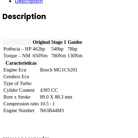
Description
462hp
quantity
Description
Original
Stage 1
Ganho
Potência – HP
462hp
540hp
78hp
Torque – NM
650Nm
780Nm
130Nm
Características
Engine Ecu
Bosch MG1CS201
Gerabox Ecu
Type of Turbo
Cylider Content
4395 CC
Bore x Stroke
89.0 X 88.3 mm
Compression ratio
10.5 : 1
Engine Number
N63B44M3