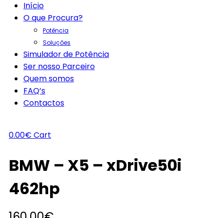
Início
O que Procura?
Potência
Soluções
Simulador de Potência
Ser nosso Parceiro
Quem somos
FAQ’s
Contactos
0.00
€
Cart
BMW – X5 – xDrive50i
462hp
160.00
€