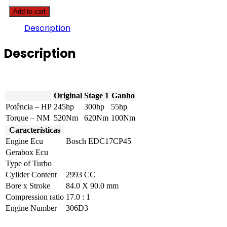
X6
Add to cart
-
3.0D
Description
245hp
quantity
Description
Original
Stage 1
Ganho
Potência – HP
245hp
300hp
55hp
Torque – NM
520Nm
620Nm
100Nm
Características
Engine Ecu
Bosch EDC17CP45
Gerabox Ecu
Type of Turbo
Cylider Content
2993 CC
Bore x Stroke
84.0 X 90.0 mm
Compression ratio
17.0 : 1
Engine Number
306D3