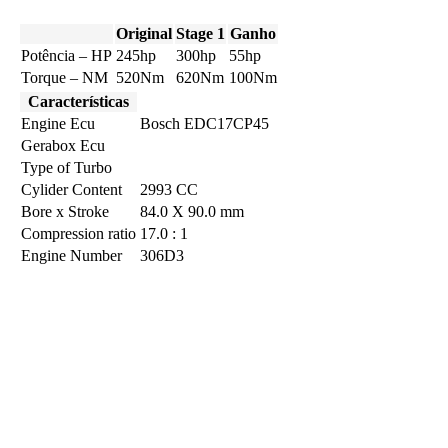
Original
Stage 1
Ganho
Potência – HP
245hp
300hp
55hp
Torque – NM
520Nm
620Nm
100Nm
Características
Engine Ecu
Bosch EDC17CP45
Gerabox Ecu
Type of Turbo
Cylider Content
2993 CC
Bore x Stroke
84.0 X 90.0 mm
Compression ratio
17.0 : 1
Engine Number
306D3