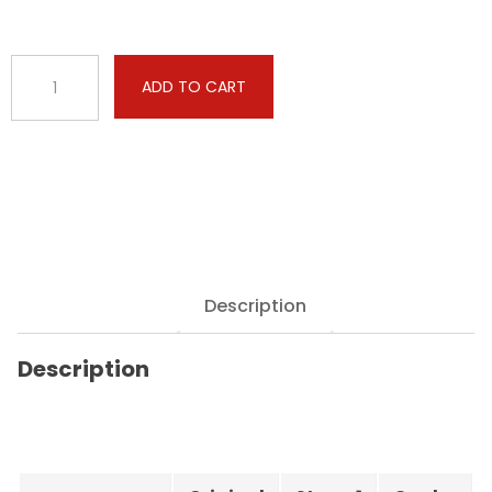
BMW
ADD TO CART
-
X6
-
4.0D
313hp
quantity
Description
Description