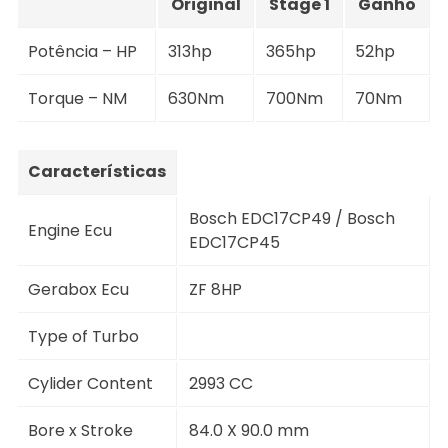
Original
Stage 1
Ganho
Potência – HP
313hp
365hp
52hp
Torque – NM
630Nm
700Nm
70Nm
Características
Bosch EDC17CP49 / Bosch
Engine Ecu
EDC17CP45
Gerabox Ecu
ZF 8HP
Type of Turbo
Cylider Content
2993 CC
Bore x Stroke
84.0 X 90.0 mm