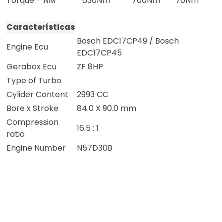
Torque – NM
630Nm
700Nm
70Nm
Características
Bosch EDC17CP49 / Bosch
Engine Ecu
EDC17CP45
Gerabox Ecu
ZF 8HP
Type of Turbo
Cylider Content
2993 CC
Bore x Stroke
84.0 X 90.0 mm
Compression
16.5 : 1
ratio
Engine Number
N57D30B