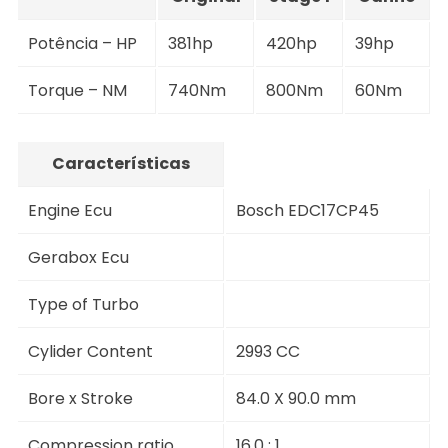
Potência – HP
381hp
420hp
39hp
Torque – NM
740Nm
800Nm
60Nm
Características
Engine Ecu
Bosch EDC17CP45
Gerabox Ecu
Type of Turbo
Cylider Content
2993 CC
Bore x Stroke
84.0 X 90.0 mm
Compression ratio
16.0 : 1