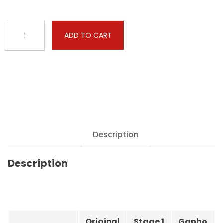
BMW
ADD TO CART
-
X6
-
M
5.0D
381hp
quantity
Description
Description
Original
Stage 1
Ganho