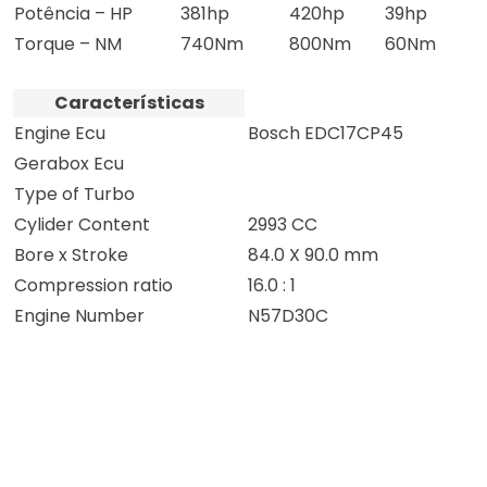
Potência – HP
381hp
420hp
39hp
Torque – NM
740Nm
800Nm
60Nm
Características
Engine Ecu
Bosch EDC17CP45
Gerabox Ecu
Type of Turbo
Cylider Content
2993 CC
Bore x Stroke
84.0 X 90.0 mm
Compression ratio
16.0 : 1
Engine Number
N57D30C