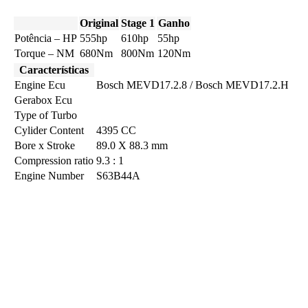
Original
Stage 1
Ganho
Potência – HP
555hp
610hp
55hp
Torque – NM
680Nm
800Nm
120Nm
Características
Engine Ecu
Bosch MEVD17.2.8 / Bosch MEVD17.2.H
Gerabox Ecu
Type of Turbo
Cylider Content
4395 CC
Bore x Stroke
89.0 X 88.3 mm
Compression ratio
9.3 : 1
Engine Number
S63B44A