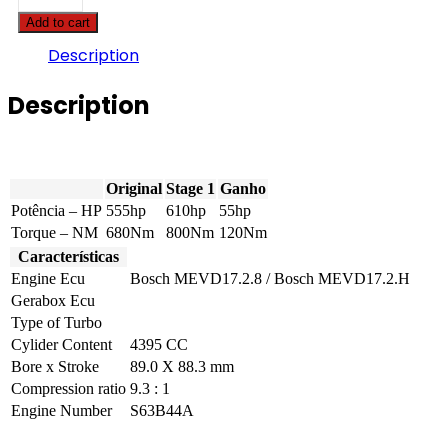
X6
Add to cart
-
M
Description
555hp
quantity
Description
Original
Stage 1
Ganho
Potência – HP
555hp
610hp
55hp
Torque – NM
680Nm
800Nm
120Nm
Características
Engine Ecu
Bosch MEVD17.2.8 / Bosch MEVD17.2.H
Gerabox Ecu
Type of Turbo
Cylider Content
4395 CC
Bore x Stroke
89.0 X 88.3 mm
Compression ratio
9.3 : 1
Engine Number
S63B44A