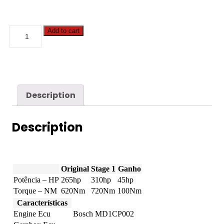
BMW
Add to cart
-
X6
-
xDrive30d
265hp
quantity
Description
Description
Original
Stage 1
Ganho
Potência – HP
265hp
310hp
45hp
Torque – NM
620Nm
720Nm
100Nm
Características
Engine Ecu
Bosch MD1CP002