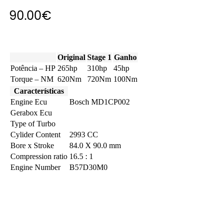
90.00
€
Original
Stage 1
Ganho
Potência – HP
265hp
310hp
45hp
Torque – NM
620Nm
720Nm
100Nm
Características
Engine Ecu
Bosch MD1CP002
Gerabox Ecu
Type of Turbo
Cylider Content
2993 CC
Bore x Stroke
84.0 X 90.0 mm
Compression ratio
16.5 : 1
Engine Number
B57D30M0