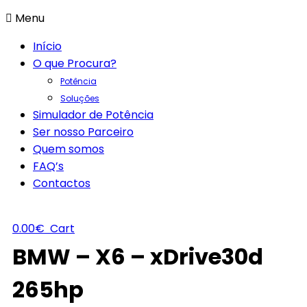
Menu
Início
O que Procura?
Potência
Soluções
Simulador de Potência
Ser nosso Parceiro
Quem somos
FAQ’s
Contactos
0.00
€
Cart
BMW – X6 – xDrive30d
265hp