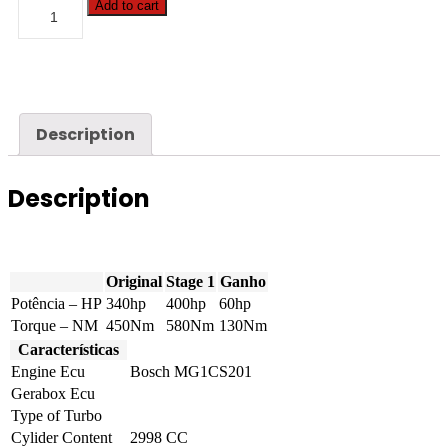
BMW
Add to cart
-
X7
-
xDrive40i
340hp
quantity
Description
Description
Original
Stage 1
Ganho
Potência – HP
340hp
400hp
60hp
Torque – NM
450Nm
580Nm
130Nm
Características
Engine Ecu
Bosch MG1CS201
Gerabox Ecu
Type of Turbo
Cylider Content
2998 CC