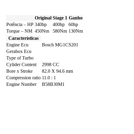
Original
Stage 1
Ganho
Potência – HP
340hp
400hp
60hp
Torque – NM
450Nm
580Nm
130Nm
Características
Engine Ecu
Bosch MG1CS201
Gerabox Ecu
Type of Turbo
Cylider Content
2998 CC
Bore x Stroke
82.0 X 94.6 mm
Compression ratio
11.0 : 1
Engine Number
B58B30M1