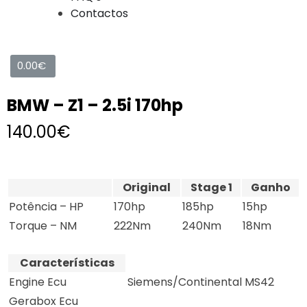
Contactos
0.00
€
BMW – Z1 – 2.5i 170hp
140.00
€
Original
Stage 1
Ganho
Potência – HP
170hp
185hp
15hp
Torque – NM
222Nm
240Nm
18Nm
Características
Engine Ecu
Siemens/Continental MS42
Gerabox Ecu