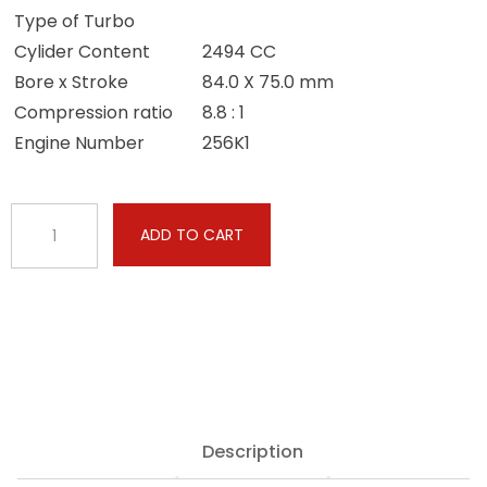
Type of Turbo
Cylider Content
2494 CC
Bore x Stroke
84.0 X 75.0 mm
Compression ratio
8.8 : 1
Engine Number
256K1
ADD TO CART
Description