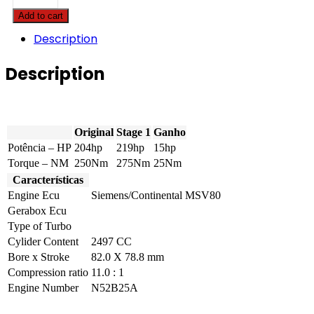
Z4
Add to cart
-
2.3i
Description
204hp
quantity
Description
Original
Stage 1
Ganho
Potência – HP
204hp
219hp
15hp
Torque – NM
250Nm
275Nm
25Nm
Características
Engine Ecu
Siemens/Continental MSV80
Gerabox Ecu
Type of Turbo
Cylider Content
2497 CC
Bore x Stroke
82.0 X 78.8 mm
Compression ratio
11.0 : 1
Engine Number
N52B25A