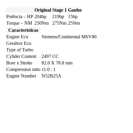
Original
Stage 1
Ganho
Potência – HP
204hp
219hp
15hp
Torque – NM
250Nm
275Nm
25Nm
Características
Engine Ecu
Siemens/Continental MSV80
Gerabox Ecu
Type of Turbo
Cylider Content
2497 CC
Bore x Stroke
82.0 X 78.8 mm
Compression ratio
11.0 : 1
Engine Number
N52B25A