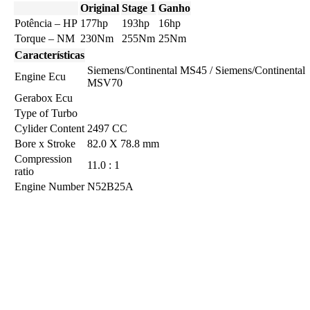
Original
Stage 1
Ganho
Potência – HP
177hp
193hp
16hp
Torque – NM
230Nm
255Nm
25Nm
Características
Siemens/Continental MS45 / Siemens/Continental
Engine Ecu
MSV70
Gerabox Ecu
Type of Turbo
Cylider Content
2497 CC
Bore x Stroke
82.0 X 78.8 mm
Compression
11.0 : 1
ratio
Engine Number
N52B25A