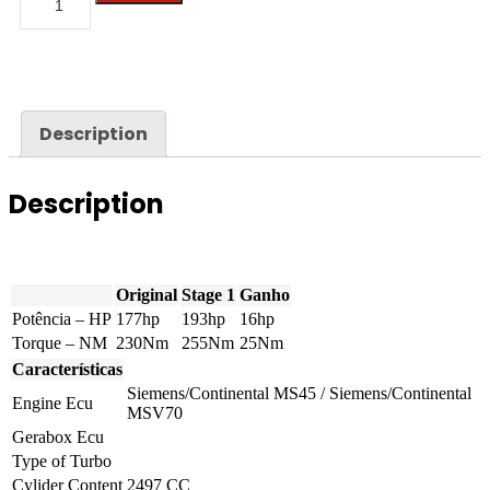
-
Z4
-
2.5i
177hp
quantity
Description
Description
Original
Stage 1
Ganho
Potência – HP
177hp
193hp
16hp
Torque – NM
230Nm
255Nm
25Nm
Características
Siemens/Continental MS45 / Siemens/Continental
Engine Ecu
MSV70
Gerabox Ecu
Type of Turbo
Cylider Content
2497 CC