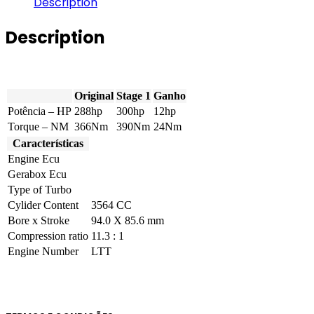
Description
V6
288hp
Description
quantity
Original
Stage 1
Ganho
Potência – HP
288hp
300hp
12hp
Torque – NM
366Nm
390Nm
24Nm
Características
Engine Ecu
Gerabox Ecu
Type of Turbo
Cylider Content
3564 CC
Bore x Stroke
94.0 X 85.6 mm
Compression ratio
11.3 : 1
Engine Number
LTT