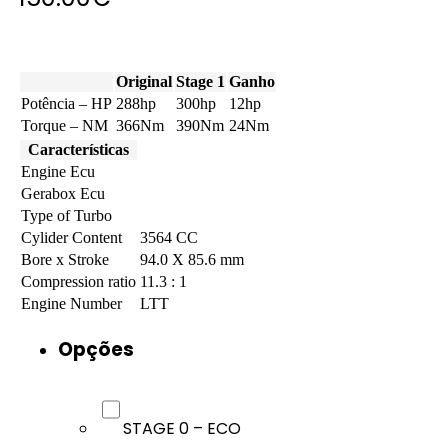
Original
Stage 1
Ganho
Potência – HP
288hp
300hp
12hp
Torque – NM
366Nm
390Nm
24Nm
Características
Engine Ecu
Gerabox Ecu
Type of Turbo
Cylider Content
3564 CC
Bore x Stroke
94.0 X 85.6 mm
Compression ratio
11.3 : 1
Engine Number
LTT
Opções
STAGE 0 – ECO