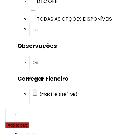
DTC OFF
TODAS AS OPÇÕES DISPONÍVEIS
Observações
Carregar Ficheiro
(max file size 1 GB)
Buick
-
Enclave
Add to cart
-
3.6