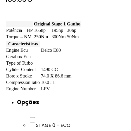
Original
Stage 1
Ganho
Potência – HP
165hp
195hp
30hp
Torque – NM
250Nm
300Nm
50Nm
Características
Engine Ecu
Delco E80
Gerabox Ecu
Type of Turbo
Cylider Content
1490 CC
Bore x Stroke
74.0 X 86.6 mm
Compression ratio
10.0 : 1
Engine Number
LFV
Opções
STAGE 0 – ECO