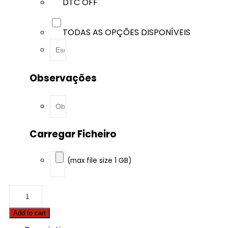
DTC OFF
TODAS AS OPÇÕES DISPONÍVEIS
Observações
Carregar Ficheiro
(max file size 1 GB)
Buick
-
Envision
Add to cart
-
1.5