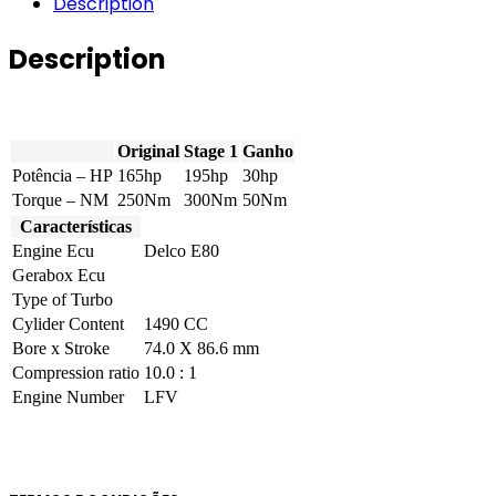
Description
Turbo
165hp
Description
quantity
Original
Stage 1
Ganho
Potência – HP
165hp
195hp
30hp
Torque – NM
250Nm
300Nm
50Nm
Características
Engine Ecu
Delco E80
Gerabox Ecu
Type of Turbo
Cylider Content
1490 CC
Bore x Stroke
74.0 X 86.6 mm
Compression ratio
10.0 : 1
Engine Number
LFV