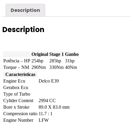
254hp
quantity
Description
Description
Original
Stage 1
Ganho
Potência – HP
254hp
285hp
31hp
Torque – NM
290Nm
330Nm
40Nm
Características
Engine Ecu
Delco E39
Gerabox Ecu
Type of Turbo
Cylider Content
2994 CC
Bore x Stroke
89.0 X 83.0 mm
Compression ratio
11.7 : 1
Engine Number
LFW