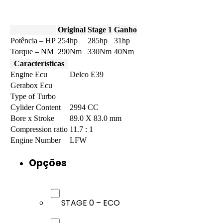
Original
Stage 1
Ganho
Potência – HP
254hp
285hp
31hp
Torque – NM
290Nm
330Nm
40Nm
Características
Engine Ecu
Delco E39
Gerabox Ecu
Type of Turbo
Cylider Content
2994 CC
Bore x Stroke
89.0 X 83.0 mm
Compression ratio
11.7 : 1
Engine Number
LFW
Opções
STAGE 0 – ECO