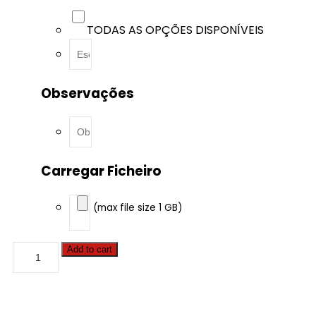
TODAS AS OPÇÕES DISPONÍVEIS
Observações
Carregar Ficheiro
(max file size 1 GB)
Buick
Add to cart
-
GL8
-
3.0
V6