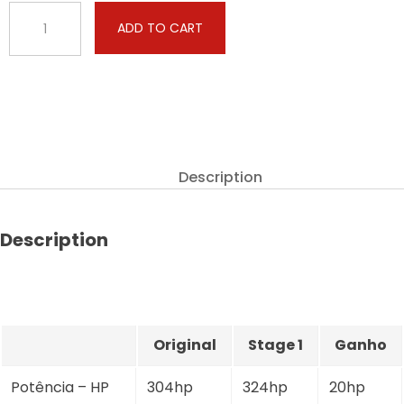
Cadillac
ADD TO CART
-
XTS
-
3.6
V6
304hp
quantity
Description
Description
Original
Stage 1
Ganho
Potência – HP
304hp
324hp
20hp