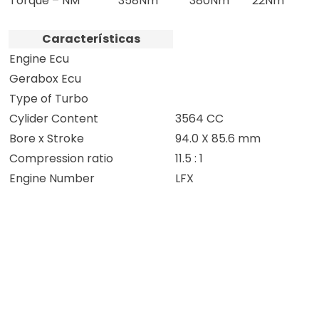
Torque – NM
358Nm
380Nm
22Nm
Características
Engine Ecu
Gerabox Ecu
Type of Turbo
Cylider Content
3564 CC
Bore x Stroke
94.0 X 85.6 mm
Compression ratio
11.5 : 1
Engine Number
LFX