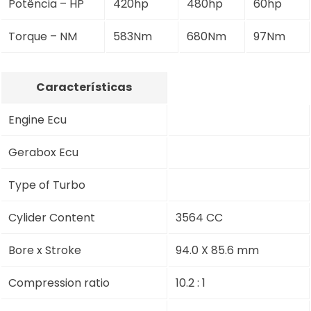
Potência – HP
420hp
480hp
60hp
Torque – NM
583Nm
680Nm
97Nm
Características
Engine Ecu
Gerabox Ecu
Type of Turbo
Cylider Content
3564 CC
Bore x Stroke
94.0 X 85.6 mm
Compression ratio
10.2 : 1