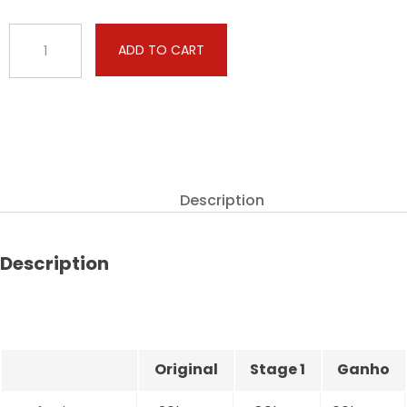
Cadillac
ADD TO CART
-
XTS
-
3.6
V6
Twin
Turbo
Description
420hp
quantity
Description
Original
Stage 1
Ganho