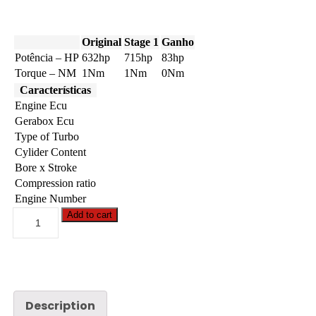
Original
Stage 1
Ganho
Potência – HP
632hp
715hp
83hp
Torque – NM
1Nm
1Nm
0Nm
Características
Engine Ecu
Gerabox Ecu
Type of Turbo
Cylider Content
Bore x Stroke
Compression ratio
Engine Number
Case
Add to cart
-
AF
-
9010
12.9
632hp
quantity
Description