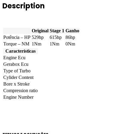
Description
Original
Stage 1
Ganho
Potência – HP
529hp
615hp
86hp
Torque – NM
1Nm
1Nm
0Nm
Características
Engine Ecu
Gerabox Ecu
Type of Turbo
Cylider Content
Bore x Stroke
Compression ratio
Engine Number