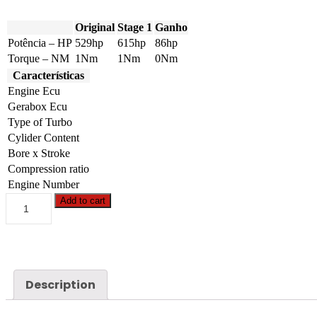
Original
Stage 1
Ganho
Potência – HP
529hp
615hp
86hp
Torque – NM
1Nm
1Nm
0Nm
Características
Engine Ecu
Gerabox Ecu
Type of Turbo
Cylider Content
Bore x Stroke
Compression ratio
Engine Number
Case
Add to cart
-
AF
-
9120
12.9
529hp
Description
quantity