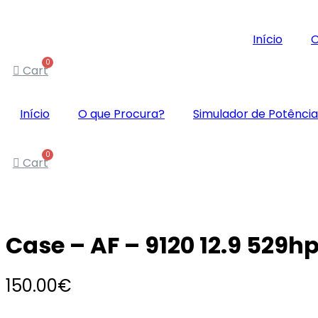
Início
O
Cart
Início
O que Procura?
Simulador de Potência
Cart
Case – AF – 9120 12.9 529h
150.00
€