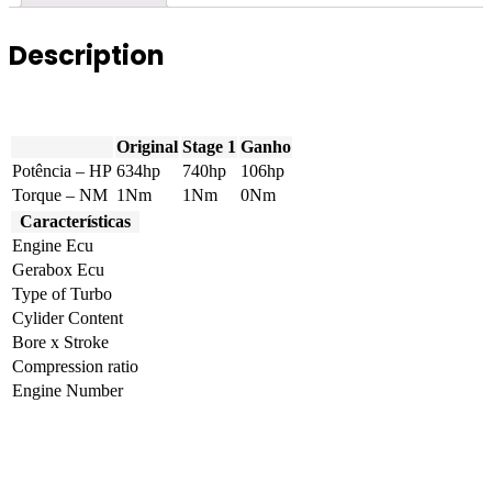
quantity
Description
Original
Stage 1
Ganho
Potência – HP
634hp
740hp
106hp
Torque – NM
1Nm
1Nm
0Nm
Características
Engine Ecu
Gerabox Ecu
Type of Turbo
Cylider Content
Bore x Stroke
Compression ratio
Engine Number