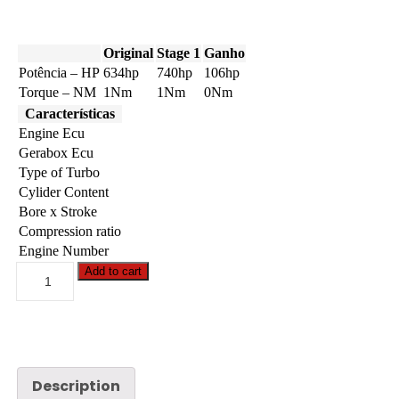
Original
Stage 1
Ganho
Potência – HP
634hp
740hp
106hp
Torque – NM
1Nm
1Nm
0Nm
Características
Engine Ecu
Gerabox Ecu
Type of Turbo
Cylider Content
Bore x Stroke
Compression ratio
Engine Number
Case
Add to cart
-
AF
-
9240
15.9
Tier
4
Description
634hp