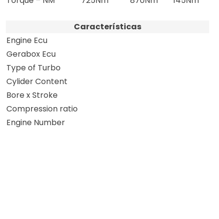
Torque – NM
725Nm
870Nm
145Nm
Características
Engine Ecu
Gerabox Ecu
Type of Turbo
Cylider Content
Bore x Stroke
Compression ratio
Engine Number