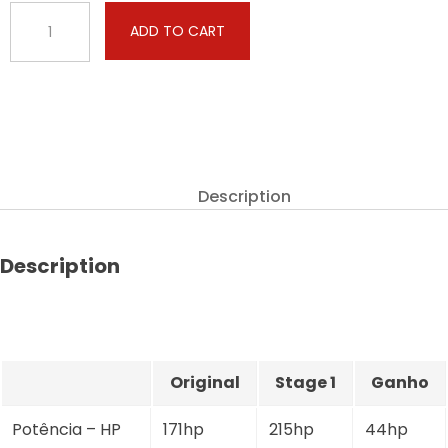
Case
ADD TO CART
-
CVX
-
1170
6.6
171hp
quantity
Description
Description
Original
Stage 1
Ganho
Potência – HP
171hp
215hp
44hp