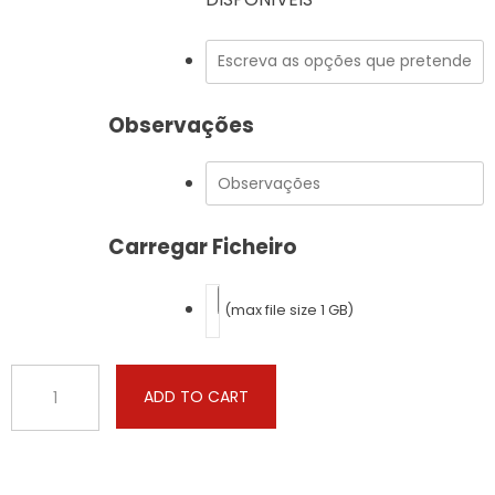
Observações
Carregar Ficheiro
(max file size 1 GB)
Case
ADD TO CART
-
Farmall
-
120C