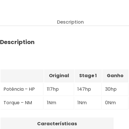
3.4
Tier
4B
Description
117hp
quantity
Description
Original
Stage 1
Ganho
Potência – HP
117hp
147hp
30hp
Torque – NM
1Nm
1Nm
0Nm
Características