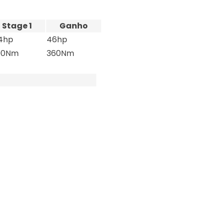
Stage 1
Ganho
4hp
46hp
00Nm
360Nm