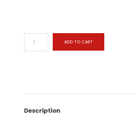
Case
ADD TO CART
-
Magnum
-
215
8.3
CR
178hp
quantity
Description