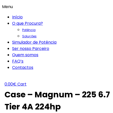
Menu
Início
O que Procura?
Potência
Soluções
Simulador de Potência
Ser nosso Parceiro
Quem somos
FAQ’s
Contactos
0.00
€
Cart
Case – Magnum – 225 6.7
Tier 4A 224hp