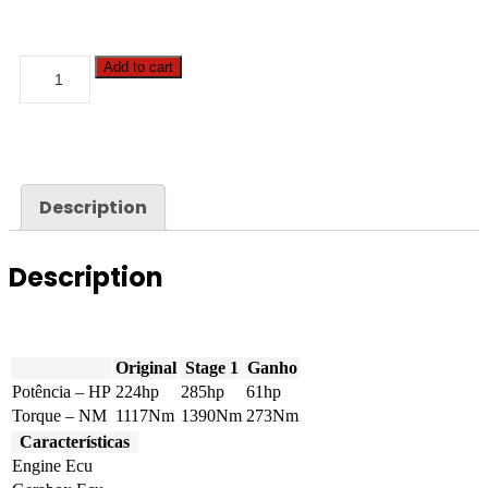
Case
Add to cart
-
Magnum
-
225
6.7
Tier
4A
Description
224hp
quantity
Description
Original
Stage 1
Ganho
Potência – HP
224hp
285hp
61hp
Torque – NM
1117Nm
1390Nm
273Nm
Características
Engine Ecu