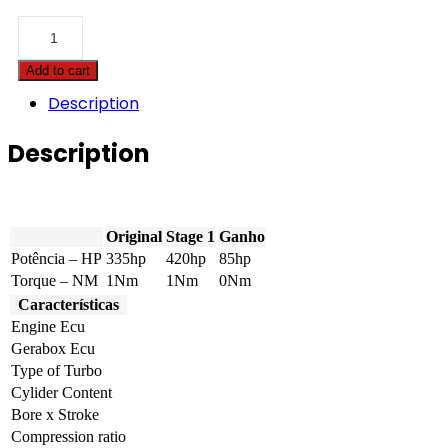
Case
-
Patriot
Add to cart
-
4440
Description
8.7
Tier
Description
4B
335hp
quantity
Original
Stage 1
Ganho
Potência – HP
335hp
420hp
85hp
Torque – NM
1Nm
1Nm
0Nm
Características
Engine Ecu
Gerabox Ecu
Type of Turbo
Cylider Content
Bore x Stroke
Compression ratio