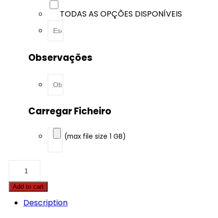
TODAS AS OPÇÕES DISPONÍVEIS
Observações
Carregar Ficheiro
(max file size 1 GB)
Case
-
Quadtrac
Add to cart
-
540
Description
12.9
Tier