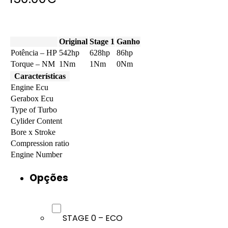
Original
Stage 1
Ganho
Potência – HP
542hp
628hp
86hp
Torque – NM
1Nm
1Nm
0Nm
Características
Engine Ecu
Gerabox Ecu
Type of Turbo
Cylider Content
Bore x Stroke
Compression ratio
Engine Number
Opções
STAGE 0 – ECO