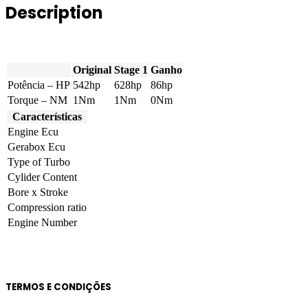
Description
4B
542hp
quantity
Original
Stage 1
Ganho
Potência – HP
542hp
628hp
86hp
Torque – NM
1Nm
1Nm
0Nm
Características
Engine Ecu
Gerabox Ecu
Type of Turbo
Cylider Content
Bore x Stroke
Compression ratio
Engine Number
TERMOS E CONDIÇÕES