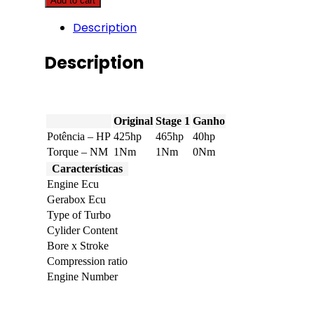
Add to cart
-
420
Description
12.9
Tier
4B
Description
425hp
quantity
Original
Stage 1
Ganho
Potência – HP
425hp
465hp
40hp
Torque – NM
1Nm
1Nm
0Nm
Características
Engine Ecu
Gerabox Ecu
Type of Turbo
Cylider Content
Bore x Stroke
Compression ratio
Engine Number