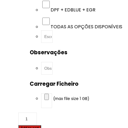
DPF + EDBLUE + EGR
TODAS AS OPÇÕES DISPONÍVEIS
Observações
Carregar Ficheiro
(max file size 1 GB)
Case
-
Steiger