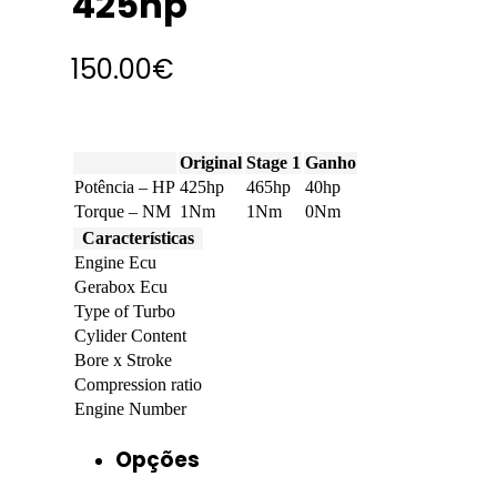
425hp
150.00
€
Original
Stage 1
Ganho
Potência – HP
425hp
465hp
40hp
Torque – NM
1Nm
1Nm
0Nm
Características
Engine Ecu
Gerabox Ecu
Type of Turbo
Cylider Content
Bore x Stroke
Compression ratio
Engine Number
Opções