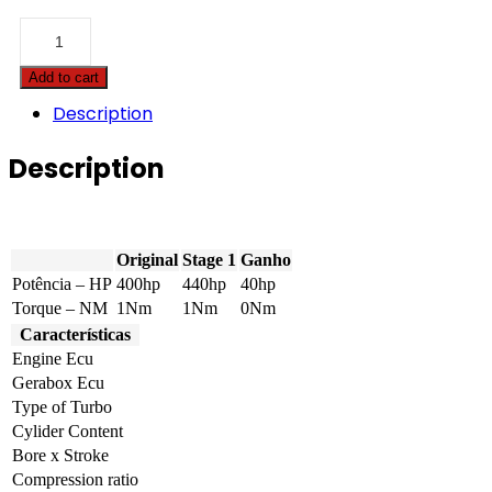
Case
-
Titan
Add to cart
-
4530
Description
8.7
Tier
Description
4A
400hp
quantity
Original
Stage 1
Ganho
Potência – HP
400hp
440hp
40hp
Torque – NM
1Nm
1Nm
0Nm
Características
Engine Ecu
Gerabox Ecu
Type of Turbo
Cylider Content
Bore x Stroke
Compression ratio