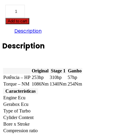
Caterpillar
-
3126E
Add to cart
-
7.2
Description
-
253hp
Description
quantity
Original
Stage 1
Ganho
Potência – HP
253hp
310hp
57hp
Torque – NM
1086Nm
1340Nm
254Nm
Características
Engine Ecu
Gerabox Ecu
Type of Turbo
Cylider Content
Bore x Stroke
Compression ratio