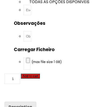
TODAS AS OPÇÕES DISPONÍVEIS
Observações
Carregar Ficheiro
(max file size 1 GB)
Caterpillar
Add to cart
-
3406E
-
14.6
-
360hp
quantity
Description