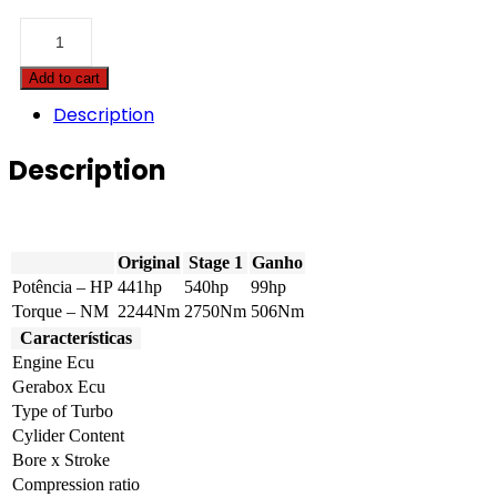
Caterpillar
-
3406E
Add to cart
-
14.6
Description
-
441hp
Description
quantity
Original
Stage 1
Ganho
Potência – HP
441hp
540hp
99hp
Torque – NM
2244Nm
2750Nm
506Nm
Características
Engine Ecu
Gerabox Ecu
Type of Turbo
Cylider Content
Bore x Stroke
Compression ratio