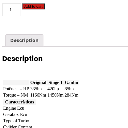
Caterpillar
Add to cart
-
3126B
-
7.2
-
335hp
Description
quantity
Description
Original
Stage 1
Ganho
Potência – HP
335hp
420hp
85hp
Torque – NM
1166Nm
1450Nm
284Nm
Características
Engine Ecu
Gerabox Ecu
Type of Turbo
Cylider Content