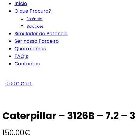
Início
O que Procura?
Potência
Soluções
Simulador de Potência
Ser nosso Parceiro
Quem somos
FAQ’s
Contactos
0.00
€
Cart
Caterpillar – 3126B – 7.2 –
150.00
€