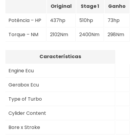
Original
Stage 1
Ganho
Potência – HP
437hp
510hp
73hp
Torque – NM
2102Nm
2400Nm
298Nm
Características
Engine Ecu
Gerabox Ecu
Type of Turbo
Cylider Content
Bore x Stroke