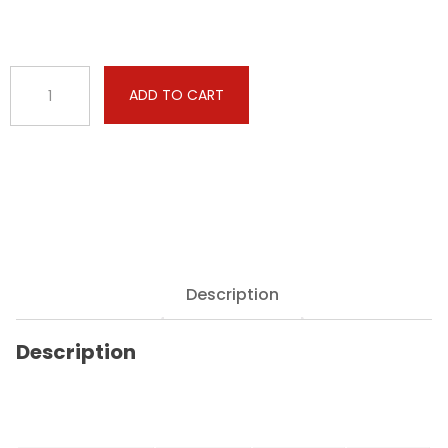
Caterpillar
ADD TO CART
-
C13OHE
-
12.5
DPF
-
437hp
quantity
Description
Description