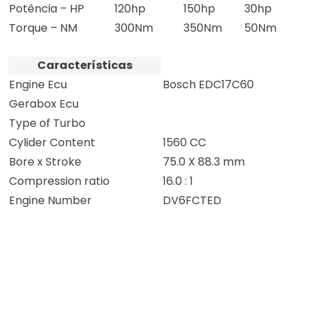
Potência – HP
120hp
150hp
30hp
Torque – NM
300Nm
350Nm
50Nm
Características
Engine Ecu
Bosch EDC17C60
Gerabox Ecu
Type of Turbo
Cylider Content
1560 CC
Bore x Stroke
75.0 X 88.3 mm
Compression ratio
16.0 : 1
Engine Number
DV6FCTED