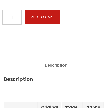
DS
ADD TO CART
-
4
-
1.6
BlueHDi
8V
120hp
quantity
Description
Description
Original
Stage 1
Ganho