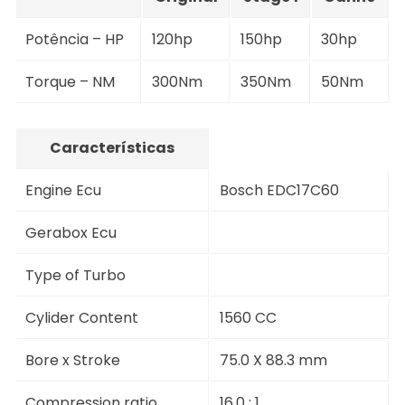
Potência – HP
120hp
150hp
30hp
Torque – NM
300Nm
350Nm
50Nm
Características
Engine Ecu
Bosch EDC17C60
Gerabox Ecu
Type of Turbo
Cylider Content
1560 CC
Bore x Stroke
75.0 X 88.3 mm
Compression ratio
16.0 : 1