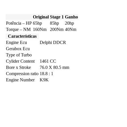
Original
Stage 1
Ganho
Potência – HP
65hp
85hp
20hp
Torque – NM
160Nm
200Nm
40Nm
Características
Engine Ecu
Delphi DDCR
Gerabox Ecu
Type of Turbo
Cylider Content
1461 CC
Bore x Stroke
76.0 X 80.5 mm
Compression ratio
18.8 : 1
Engine Number
K9K