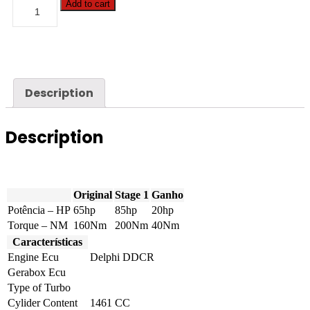
Renault
Add to cart
-
Clio
-
1.5
DCi
65hp
quantity
Description
Description
Original
Stage 1
Ganho
Potência – HP
65hp
85hp
20hp
Torque – NM
160Nm
200Nm
40Nm
Características
Engine Ecu
Delphi DDCR
Gerabox Ecu
Type of Turbo
Cylider Content
1461 CC