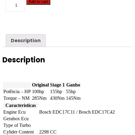
Renault
Add to cart
-
Master
-
2.3
DCI
100hp
quantity
Description
Description
Original
Stage 1
Ganho
Potência – HP
100hp
155hp
55hp
Torque – NM
285Nm
430Nm
145Nm
Características
Engine Ecu
Bosch EDC17C11 / Bosch EDC17C42
Gerabox Ecu
Type of Turbo
Cylider Content
2298 CC