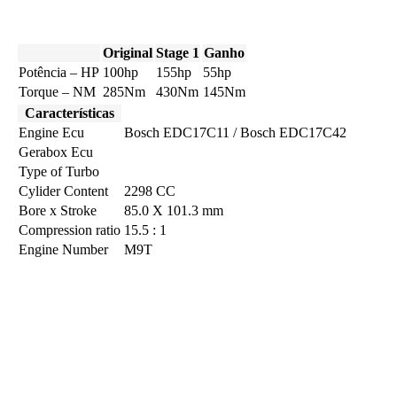
Original
Stage 1
Ganho
Potência – HP
100hp
155hp
55hp
Torque – NM
285Nm
430Nm
145Nm
Características
Engine Ecu
Bosch EDC17C11 / Bosch EDC17C42
Gerabox Ecu
Type of Turbo
Cylider Content
2298 CC
Bore x Stroke
85.0 X 101.3 mm
Compression ratio
15.5 : 1
Engine Number
M9T