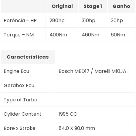
Original
Stage 1
Ganho
Potência – HP
280hp
310hp
30hp
Torque – NM
400Nm
460Nm
60Nm
Características
Engine Ecu
Bosch MED17 / Marelli M10JA
Gerabox Ecu
Type of Turbo
Cylider Content
1995 CC
Bore x Stroke
84.0 X 90.0 mm