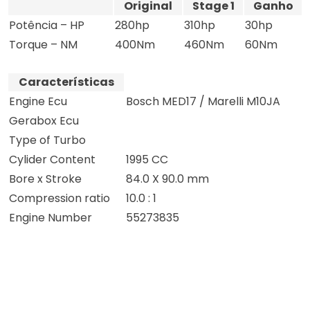
Original
Stage 1
Ganho
Potência – HP
280hp
310hp
30hp
Torque – NM
400Nm
460Nm
60Nm
Características
Engine Ecu
Bosch MED17 / Marelli M10JA
Gerabox Ecu
Type of Turbo
Cylider Content
1995 CC
Bore x Stroke
84.0 X 90.0 mm
Compression ratio
10.0 : 1
Engine Number
55273835