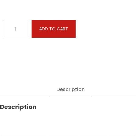
Alfa
ADD TO CART
Romeo
-
Giulia
-
2.0T
Veloce
280hp
quantity
Description
Description