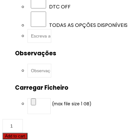
DTC OFF
TODAS AS OPÇÕES DISPONÍVEIS
Observações
Carregar Ficheiro
(max file size 1 GB)
Alfa
Romeo
-
Add to cart
Giulia