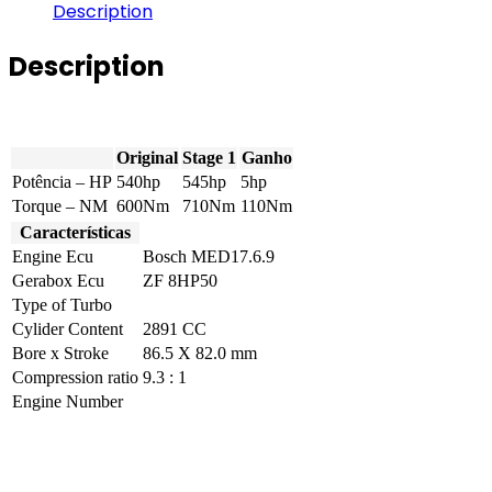
Description
-
2.9
V6
Description
GTA
540hp
quantity
Original
Stage 1
Ganho
Potência – HP
540hp
545hp
5hp
Torque – NM
600Nm
710Nm
110Nm
Características
Engine Ecu
Bosch MED17.6.9
Gerabox Ecu
ZF 8HP50
Type of Turbo
Cylider Content
2891 CC
Bore x Stroke
86.5 X 82.0 mm
Compression ratio
9.3 : 1
Engine Number