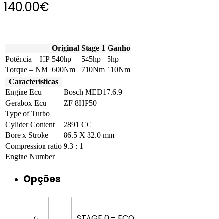
140.00
€
Original
Stage 1
Ganho
Potência – HP
540hp
545hp
5hp
Torque – NM
600Nm
710Nm
110Nm
Características
Engine Ecu
Bosch MED17.6.9
Gerabox Ecu
ZF 8HP50
Type of Turbo
Cylider Content
2891 CC
Bore x Stroke
86.5 X 82.0 mm
Compression ratio
9.3 : 1
Engine Number
Opções
STAGE 0 – ECO