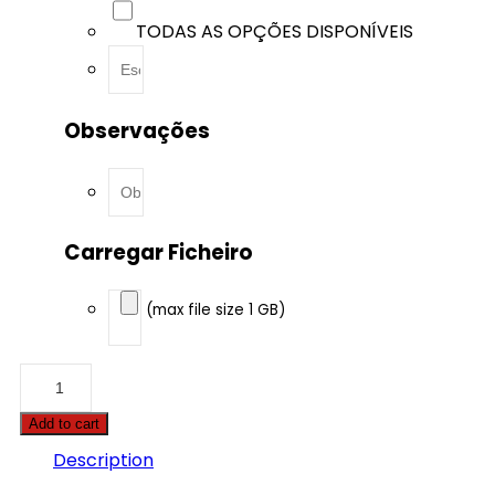
TODAS AS OPÇÕES DISPONÍVEIS
Observações
Carregar Ficheiro
(max file size 1 GB)
Alfa
Romeo
-
Add to cart
Giulietta
-
Description
2.0
JTDm