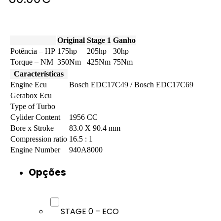
Original
Stage 1
Ganho
Potência – HP
175hp
205hp
30hp
Torque – NM
350Nm
425Nm
75Nm
Características
Engine Ecu
Bosch EDC17C49 / Bosch EDC17C69
Gerabox Ecu
Type of Turbo
Cylider Content
1956 CC
Bore x Stroke
83.0 X 90.4 mm
Compression ratio
16.5 : 1
Engine Number
940A8000
Opções
STAGE 0 – ECO