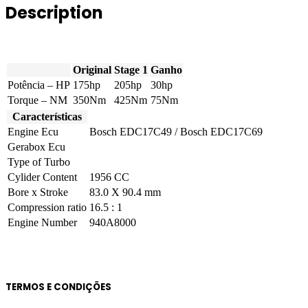
Description
175hp
quantity
Original
Stage 1
Ganho
Potência – HP
175hp
205hp
30hp
Torque – NM
350Nm
425Nm
75Nm
Características
Engine Ecu
Bosch EDC17C49 / Bosch EDC17C69
Gerabox Ecu
Type of Turbo
Cylider Content
1956 CC
Bore x Stroke
83.0 X 90.4 mm
Compression ratio
16.5 : 1
Engine Number
940A8000
TERMOS E CONDIÇÕES