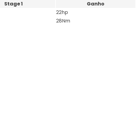
Stage 1
Ganho
22hp
28Nm