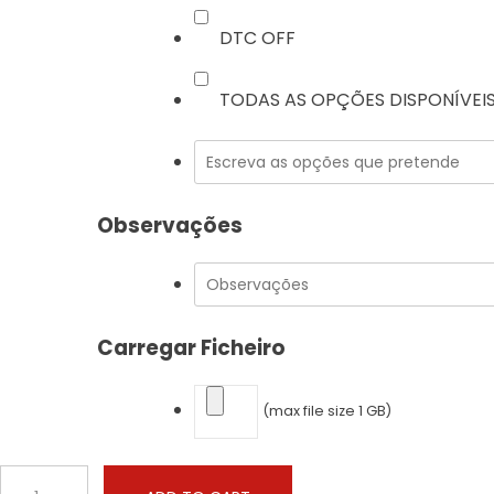
DTC OFF
TODAS AS OPÇÕES DISPONÍVEI
Observações
Carregar Ficheiro
(max file size 1 GB)
Buick