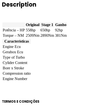
Description
quantity
Original
Stage 1
Ganho
Potência – HP
558hp
650hp
92hp
Torque – NM
2509Nm
2890Nm
381Nm
Características
Engine Ecu
Gerabox Ecu
Type of Turbo
Cylider Content
Bore x Stroke
Compression ratio
Engine Number
TERMOS E CONDIÇÕES