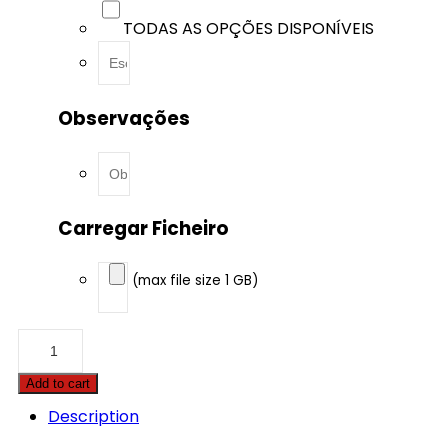
TODAS AS OPÇÕES DISPONÍVEIS
Observações
Carregar Ficheiro
(max file size 1 GB)
Caterpillar
-
C15OHE
Add to cart
-
15.2
Description
Acert
558hp