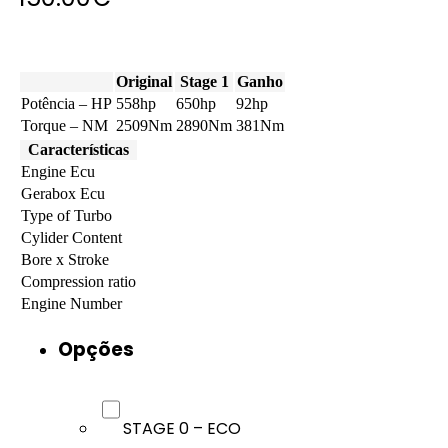
Original
Stage 1
Ganho
Potência – HP
558hp
650hp
92hp
Torque – NM
2509Nm
2890Nm
381Nm
Características
Engine Ecu
Gerabox Ecu
Type of Turbo
Cylider Content
Bore x Stroke
Compression ratio
Engine Number
Opções
STAGE 0 – ECO